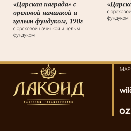
«Царская награда» с
«Царска
ореховой начинкой и
с орехово
фундуком
целым фундуком, 190г
с ореховой начинкой и целым
фундуком
МАР