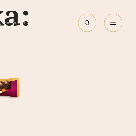
а:
EN
упить
Контакты