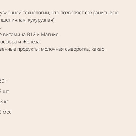
ру­зи­он­ной тех­но­ло­гии, что поз­во­ля­ет сохра­нить всю
пше­нич­ная, куку­руз­ная).
.
ие вита­ми­на В12 и Маг­ния.
ос­фо­ра и Желе­за.
ен­ные про­дук­ты: молоч­ная сыво­рот­ка, какао.
50 г
2 шт
.3 кг
2 мес