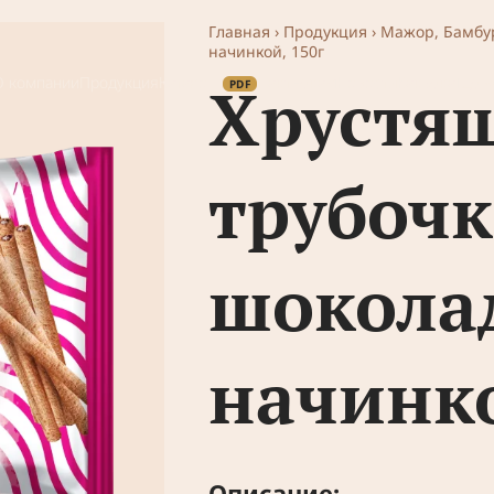
Главная
›
Продукция
›
Мажор, Бамбу
начинкой, 150г
О компании
Продукция
Каталог
Партнерам
Новости
Карьера
Где к
Хрустя
трубочк
шокола
начинко
Описание: