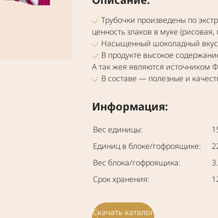
Тру­боч­ки про­из­ве­де­ны по экс­т
цен­ность зла­ков в муке (рисо­вая, 
Насы­щен­ный шоко­лад­ный вкус
В про­дук­те высо­кое содер­жа­н
А так жея явля­ют­ся источ­ни­ком Ф
В соста­ве — полез­ные и каче­ств
Информация:
Вес единицы:
1
Единиц в блоке/гофроящике:
2
Вес блока/гофроящика:
3
Срок хранения:
1
Скачать каталог