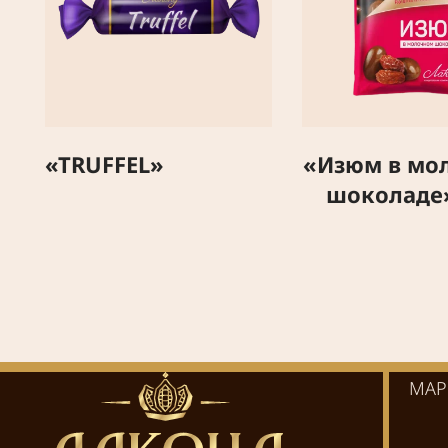
«TRUFFEL»
«Изюм в мо
шоколаде»
МАР