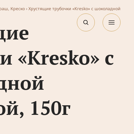
раш, Креско
›
Хрустящие трубочки «Kresko» с шоколадной
EN
упить
Контакты
щие
и «Kresko» с
дной
й, 150г