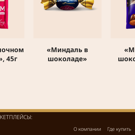
лочном
«Миндаль в
«М
, 45г
шоколаде»
шоко
КЕТПЛЕЙСЫ:
О компании
Где купить