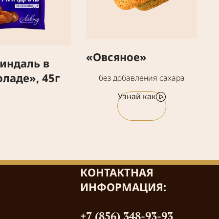
«Овсяное»
индаль в
ладе», 45г
без добавления сахара
Узнай как
КОНТАКТНАЯ
ИНФОРМАЦИЯ:
+7 (856) 348-93-93