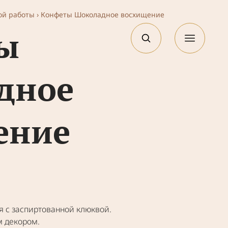
ой работы
›
Конфеты Шоколадное восхищение
ы
EN
упить
Контакты
дное
ение
 с заспир­то­ван­ной клюк­вой.
м деко­ром.