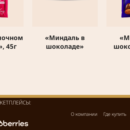
лочном
«Миндаль в
«М
, 45г
шоколаде»
шоко
КЕТПЛЕЙСЫ:
О компании
Где купить