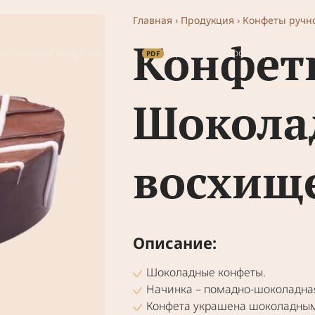
Главная
›
Продукция
›
Конфеты ручн
Конфет
О компании
Продукция
Каталог
Партнерам
Новости
Карьера
Где к
Шокола
восхищ
Описание:
Шоко­лад­ные кон­фе­ты.
Начин­ка – помад­но-шоко­лад­ная
Кон­фе­та укра­ше­на шоко­лад­ны