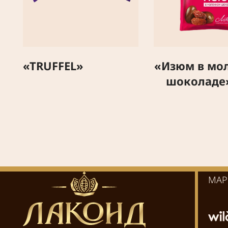
«TRUFFEL»
«Изюм в мо
шоколаде»
МАР