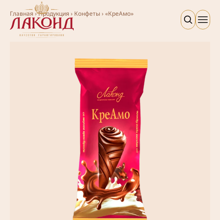
Главная
›
Продукция
›
Конфеты
›
«КреАмо»