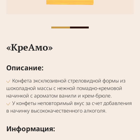
«КреАмо»
Описание:
Кон­фе­та экс­клю­зив­ной стре­ло­вид­ной фор­мы из
шоко­лад­ной мас­сы с неж­ной помад­но-кре­мо­вой
начин­кой с аро­ма­том вани­ли и крем-брю­ле.
У кон­фе­ты непо­вто­ри­мый вкус за счет добав­ле­ния
в начин­ку высо­ко­ка­че­ствен­но­го алко­го­ля.
Информация: