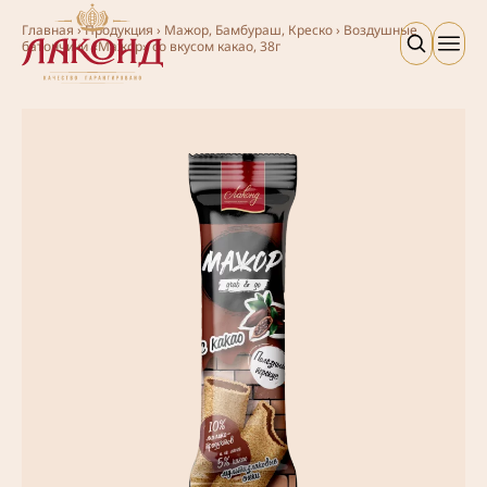
Главная
›
Продукция
›
Мажор, Бамбураш, Креско
›
Воздушные
батончики «Мажор» со вкусом какао, 38г