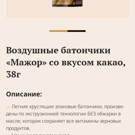
Воздушные батончики
«Мажор» со вкусом какао,
38г
Описание:
Лег­кие хру­стя­щие зла­ко­вые батон­чи­ки, про­из­ве­
де­ны по экс­тру­зи­он­ной тех­но­ло­гии БЕЗ обжар­ки в
мас­ле, кото­рая сохра­ня­ет все вита­ми­ны зер­но­вых
про­дук­тов.