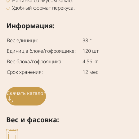
Начин­ка со вку­сом какао.
Удоб­ный фор­мат пере­ку­са.
Информация:
Вес единицы:
38 г
Единиц в блоке/гофроящике:
120 шт
Вес блока/гофроящика:
4.56 кг
Срок хранения:
12 мес
Скачать каталог
Вес и фасовка: