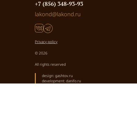
+7 (856) 348-93-93
lakond@lakond.ru
Privacy policy
© 2026
All rights reserved
design:
gashtov.ru
development:
danifo.ru