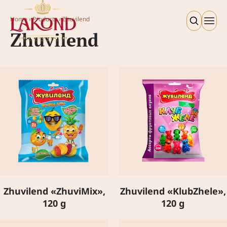
Home
›
Products
›
Zhuvilend
Zhuvilend
Zhuvilend «ZhuviMix»,
Zhuvilend «KlubZhele»,
120 g
120 g