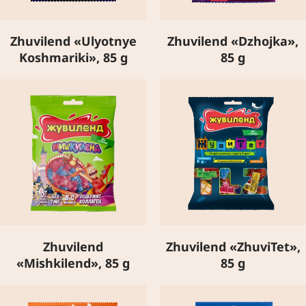
Zhuvilend «Ulyotnye
Zhuvilend «Dzhojka»,
Koshmariki», 85 g
85 g
Zhuvilend
Zhuvilend «ZhuviTet»,
«Mishkilend», 85 g
85 g